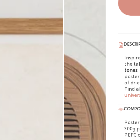
DESCRI
Inspir
the ta
tones
.
poster
of dri
Find a
univer
COMPO
Poster
300g 
PEFC c