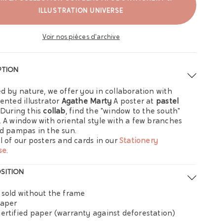
ILLUSTRATION UNIVERSE
Voir nos pièces d'archive
PTION
ed by nature, we offer you in collaboration with
lented illustrator
Agathe Marty
A poster at
pastel
 During this
collab
, find the "window to the south"
. A window with oriental style with a few branches
ed pampas in the sun.
ll of our posters and cards in our
Stationery
se
.
SITION
 sold without the frame
paper
ertified paper (warranty against deforestation)