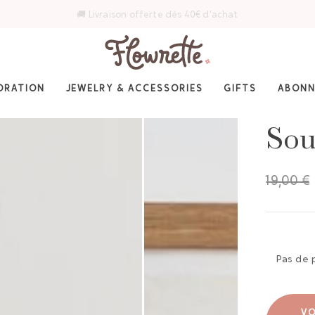
⭐ 4,6/5 sur Trustpilot — Plus de 3 000 avis
ORATION
JEWELRY & ACCESSORIES
GIFTS
ABON
Sou
19,00 €
Pas de 
VO