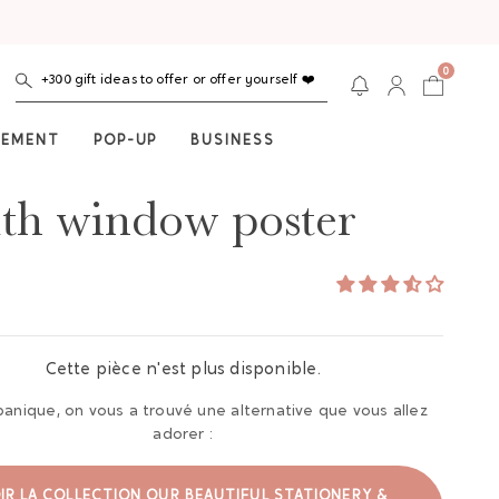
0
+300 gift ideas to offer or offer yourself ❤️
NEMENT
POP-UP
BUSINESS
th window poster
Cette pièce n'est plus disponible.
panique, on vous a trouvé une alternative que vous allez
adorer :
IR LA COLLECTION OUR BEAUTIFUL STATIONERY &