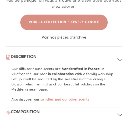
Pas de panique, on vous a trouvé une alternative que vous
allez adorer :
VOIR LA COLLECTION FLOWERY CANDLE
Voir nos pièces d'archive
DESCRIPTION
Our diffuser house scents are
handcrafted in France
, in
Villefranche-sur-Mer
in collaboration
With a family workshop.
Let yourself be seduced by the sweetness of the orange
blossom which remind us of our beautiful holidays on the
Mediterranean basin.
Also discover our
candles and our other scents
COMPOSITION