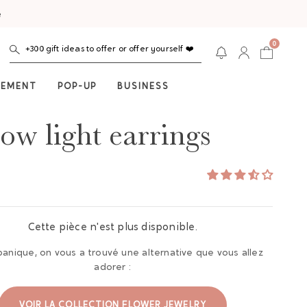
e
0
+300 gift ideas to offer or offer yourself ❤️
NEMENT
POP-UP
BUSINESS
low light earrings
Cette pièce n'est plus disponible.
panique, on vous a trouvé une alternative que vous allez
adorer :
VOIR LA COLLECTION FLOWER JEWELRY