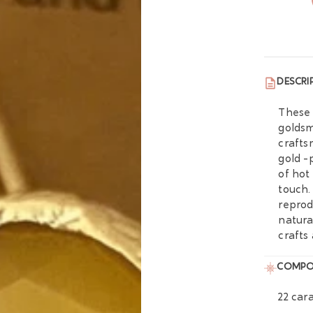
DESCRI
These 
goldsm
crafts
gold -
of hot
touch.
reprod
natura
crafts
COMPO
22 car