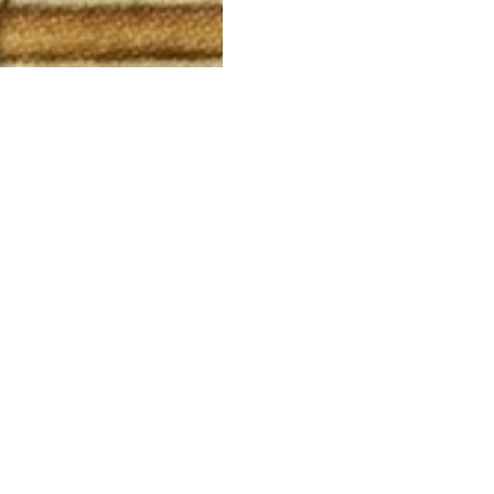
LIVRAISON RAPIDE
RETOURS GRATUITS
es préparées dans la journée et
Retours gratuits pendant 14 
livrées rapidement