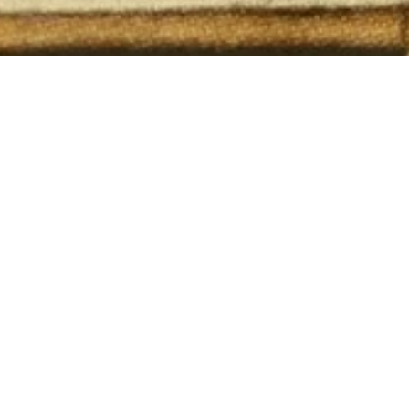
OUT OF STOCK
Welcome
/
Jewelry
/
Yellow Light Earrings
PAIEMENT SÉCURISÉ
Par carte bancaire, Paypal et 3 fois sans frais.
Command