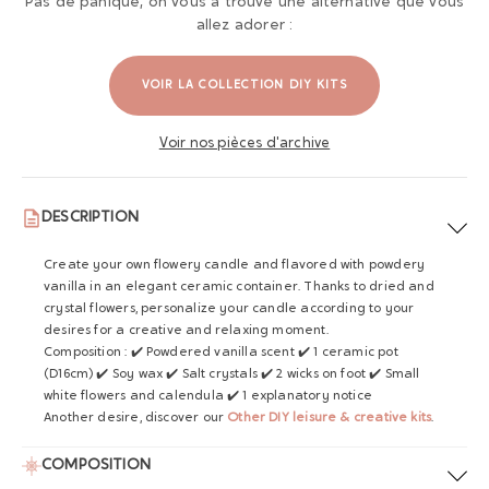
Pas de panique, on vous a trouvé une alternative que vous
allez adorer :
VOIR LA COLLECTION DIY KITS
Voir nos pièces d'archive
DESCRIPTION
Create your own flowery candle and flavored with powdery
vanilla in an elegant ceramic container. Thanks to dried and
crystal flowers, personalize your candle according to your
desires for a creative and relaxing moment.
Composition : ✔️ Powdered vanilla scent ✔️ 1 ceramic pot
(D16cm) ✔️ Soy wax ✔️ Salt crystals ✔️ 2 wicks on foot ✔️ Small
white flowers and calendula ✔️ 1 explanatory notice
Another desire, discover our
Other DIY leisure & creative kits
.
COMPOSITION