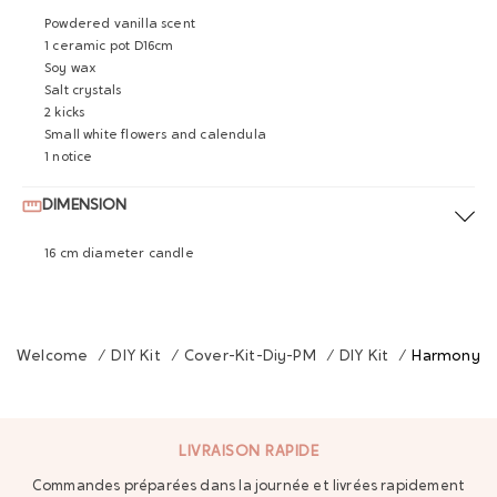
Powdered vanilla scent
1 ceramic pot D16cm
Soy wax
Salt crystals
2 kicks
Small white flowers and calendula
1 notice
DIMENSION
16 cm diameter candle
Welcome
/
DIY Kit
/
Cover-Kit-Diy-PM
/
DIY Kit
/
Harmony D
LIVRAISON RAPIDE
Commandes préparées dans la journée et livrées rapidement