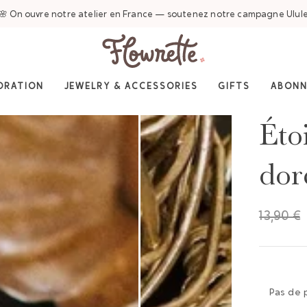
🌸 On ouvre notre atelier en France — soutenez notre campagne Ulul
ORATION
JEWELRY & ACCESSORIES
GIFTS
ABON
Éto
dor
13,90 €
Pas de 