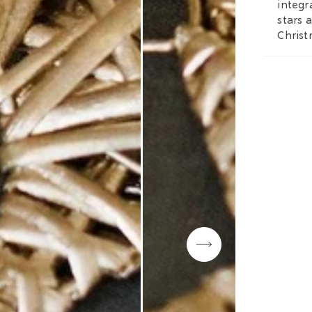
integr
stars 
Christ