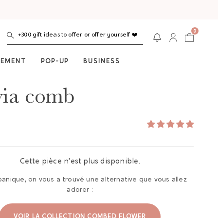
0
+300 gift ideas to offer or offer yourself ❤️
NEMENT
POP-UP
BUSINESS
ia comb
Cette pièce n'est plus disponible.
panique, on vous a trouvé une alternative que vous allez
adorer :
VOIR LA COLLECTION COMBED FLOWER