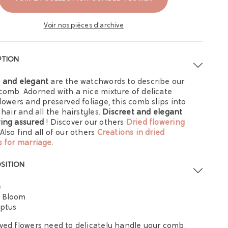
Voir nos pièces d'archive
PTION
 and elegant
are the watchwords to describe our
comb. Adorned with a nice mixture of delicate
flowers and preserved foliage, this comb slips into
 hair and all the hairstyles.
Discreet and elegant
ing assured
! Discover our others
Dried flowering
 Also find all of our others
Creations in dried
s for marriage
.
SITION
e
 Bloom
ptus
ved flowers need to delicately handle your comb.