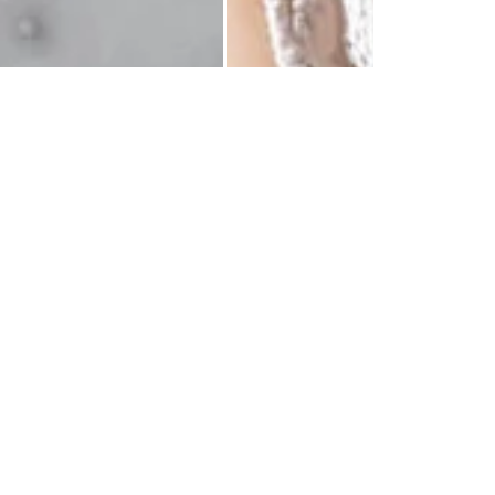
Comb
LIVRAISON RAPIDE
RETOURS GRATUITS
es préparées dans la journée et
Retours gratuits pendant 14 
livrées rapidement