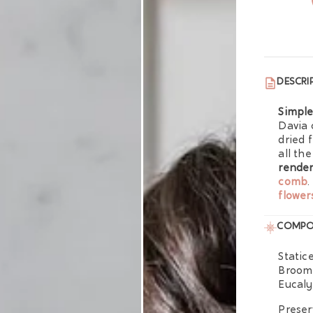
DESCRI
Simple
Davia 
dried 
all the
render
comb
.
flower
COMPO
Static
Broom
Eucaly
Preser