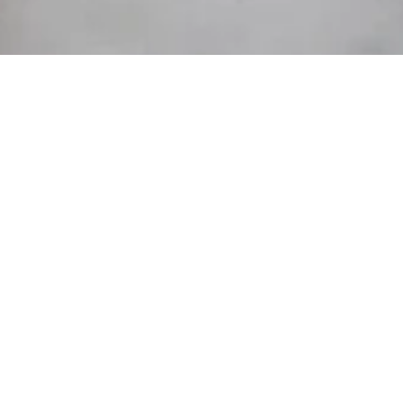
OUT OF STOCK
Welcome
/
Dried Flowers
/
Marriage
/
Comb
/
Davia 
PAIEMENT SÉCURISÉ
Par carte bancaire, Paypal et 3 fois sans frais.
Command