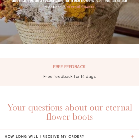
alternatives and responsible for fresh flowers
.
Also find all of our
creations in
eternal flowers
.
FREE FEEDBACK
Free feedback for 14 days
Your questions about our eternal
flower boots
HOW LONG WILL I RECEIVE MY ORDER?