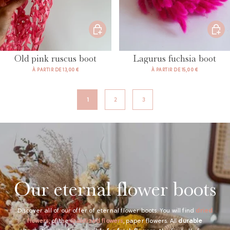
Old pink ruscus boot
Lagurus fuchsia boot
À PARTIR DE 13,00 €
À PARTIR DE 15,00 €
1
2
3
Our eternal flower boots
Discover all of our offer of eternal flower boots. You will find
dried
flowers
, of the
Stabilized flowers
, paper flowers. All
durable