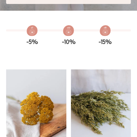
x7
x10
x15
-5%
-10%
-15%
GAYA TOILETRY BAG
ADD - 24,00 €